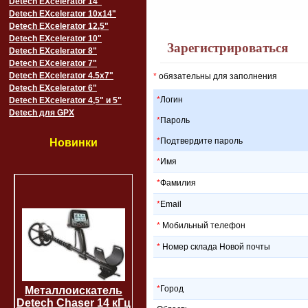
Detech EXcelerator 14"
Detech EXcelerator 10x14"
Detech EXcelerator 12,5"
Detech EXcelerator 10"
Зарегистрироваться
Detech EXcelerator 8"
Detech EXcelerator 7"
Detech EXcelerator 4.5x7"
*
обязательны для заполнения
Detech EXcelerator 6"
*
Логин
Detech EXcelerator 4,5" и 5"
Detech для GPX
*
Пароль
*
Подтвердите пароль
Новинки
*
Имя
*
Фамилия
*
Email
*
Мобильный телефон
*
Номер склада Новой почты
*
Город
Металлоискатель
Detech Chaser 14 кГц