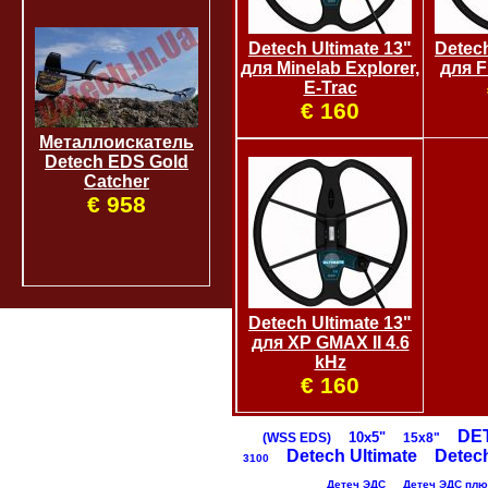
Detech Ultimate 13"
Detech
для Minelab Explorer,
для F
E-Trac
€ 160
Металлоискатель
Detech EDS Gold
Catcher
€ 958
Detech Ultimate 13"
для XP GMAX II 4.6
kHz
€ 160
DE
10х5"
(WSS EDS)
15х8"
Detech Ultimate
Detec
3100
Детеч ЭДС
Детеч ЭДС плюс