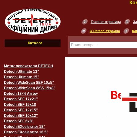
Ко
Главная страница
За
О Detech-Украина
Ка
Каталог
Металлоискатели DETECH
Detech Ultimate 13"
Detech Ultimate 15"
Detech WideScan SEF 10х5"
Detech WideScan WSS 15х8"
Detech 18×4 Arrow
Detech SEF 17х21"
Detech SEF 15х18
Detech SEF 12х15"
Detech SEF 10х12"
Detech SEF 6х8"
Detech EXcelerator 18"
Detech EXcelerator 16,5"