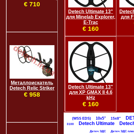
€ 710
Detech Ultimate 13"
Detech
для Minelab Explorer,
для F
E-Trac
€ 160
Металлоискатель
Detech Ultimate 13"
Detech Relic Striker
для XP GMAX II 4.6
€ 958
kHz
€ 160
DE
10х5"
(WSS EDS)
15х8"
Detech Ultimate
Detec
3100
Детеч ЭДС
Детеч ЭДС плюс