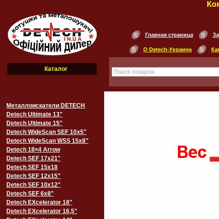
Ко
Главная страница
За
О Detech-Украина
Ка
Каталог
Металлоискатели DETECH
Detech Ultimate 13"
Detech Ultimate 15"
Detech WideScan SEF 10х5"
Detech WideScan WSS 15х8"
Detech 18×4 Arrow
Detech SEF 17х21"
Detech SEF 15х18
Detech SEF 12х15"
Detech SEF 10х12"
Detech SEF 6х8"
Detech EXcelerator 18"
Detech EXcelerator 16,5"