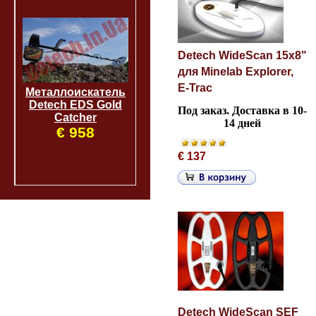
Detech WideScan 15х8"
для Minelab Explorer,
E-Trac
Металлоискатель
Detech EDS Gold
Под заказ.
Доставка в 10-
Catcher
14 дней
€ 958
€ 137
Detech WideScan SEF