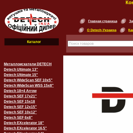
Ко
Главная страница
За
О Detech-Украина
Ка
Каталог
Металлоискатели DETECH
Detech Ultimate 13"
Detech Ultimate 15"
Detech WideScan SEF 10х5"
Detech WideScan WSS 15х8"
Detech 18×4 Arrow
Detech SEF 17х21"
Detech SEF 15х18
Detech SEF 12х15"
Detech SEF 10х12"
Detech SEF 6х8"
Detech EXcelerator 18"
Detech EXcelerator 16,5"