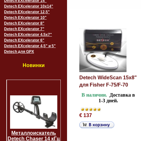
Detech EXcelerator 14"
Detech EXcelerator 10x14"
Detech EXcelerator 12,5"
Detech EXcelerator 10"
Detech EXcelerator 8"
Detech EXcelerator 7"
Detech EXcelerator 4.5x7"
Detech EXcelerator 6"
Detech EXcelerator 4,5" и 5"
Detech для GPX
Новинки
Detech WideScan 15х8"
для Fisher F-75/F-70
В наличии.
Доставка в
1-3 дней.
€ 137
Металлоискатель
Detech Chaser 14 кГц