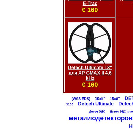
E-Trac
€ 160
Detech Ultimate 13"
для XP GMAX II 4.6
kHz
€ 160
DE
10х5"
(WSS EDS)
15х8"
Detech Ultimate
Detec
3100
Детеч ЭДС
Детеч ЭДС плюс
металлодетекторов
н