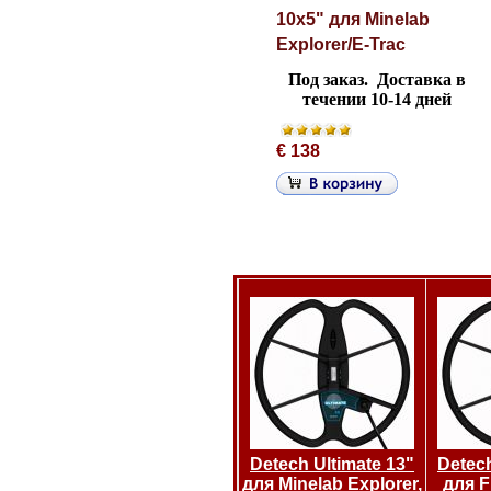
10х5" для Minelab
Explorer/E-Trac
Под заказ.
Доставка в
течении 10-14 дней
€ 138
Detech Ultimate 13"
Detech
для Minelab Explorer,
для F