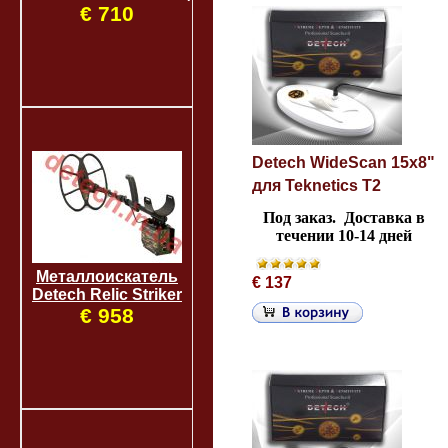
€ 710
Detech WideScan 15х8"
для Teknetics T2
Под заказ.
Доставка в
течении 10-14 дней
Металлоискатель
€ 137
Detech Relic Striker
€ 958