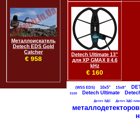
Металлоискатель
Detech EDS Gold
Catcher
Detech Ultimate 13"
€ 958
для XP GMAX II 4.6
kHz
€ 160
DE
10х5"
(WSS EDS)
15х8"
Detech Ultimate
Detec
3100
Детеч ЭДС
Детеч ЭДС плюс
металлодетекторов
н