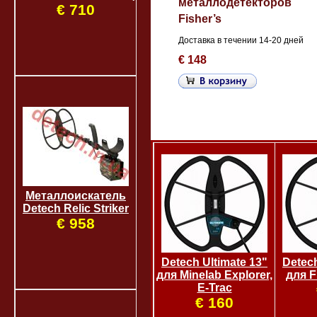
металлодетекторов
€ 710
Fisher’s
Доставка в течении 14-20 дней
€ 148
Металлоискатель
Detech Relic Striker
€ 958
Detech Ultimate 13"
Detech
для Minelab Explorer,
для F
E-Trac
€ 160