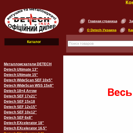
Ко
Главная страница
За
О Detech-Украина
Ка
Каталог
Металлоискатели DETECH
Detech Ultimate 13"
Detech Ultimate 15"
Detech WideScan SEF 10х5"
Detech WideScan WSS 15х8"
Detech 18×4 Arrow
Detech SEF 17х21"
Detech SEF 15х18
Detech SEF 12х15"
Detech SEF 10х12"
Detech SEF 6х8"
Detech EXcelerator 18"
Detech EXcelerator 16,5"