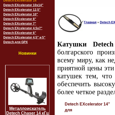
Detech EXcelerator 14"
Detech EXcelerator 10x14"
Detech EXcelerator 12,5"
Detech EXcelerator 10"
Detech EXcelerator 8"
Главная
»
Detech EX
Detech EXcelerator 7"
Detech EXcelerator 4.5x7"
Detech EXcelerator 6"
Detech EXcelerator 4,5" и 5"
Detech для GPX
Катушки Detec
болгарского прои
Новинки
всему миру, как н
приятной цены эти
катушек тем, что
обеспечить высоку
более четкое разде
Detech EXcelerator 14"
Металлоискатель
для
Detech Chaser 14 кГц