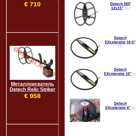
€ 710
Detech SEF
12х15"
[11]
Detech
EXcelerator 16,5"
[1]
Detech
EXcelerator 10"
[1
Металлоискатель
Detech Relic Striker
€ 958
Detech
EXcelerator 6"
[2]