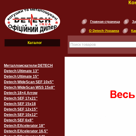
Ко
Главная страница
За
О Detech-Украина
Ка
Каталог
Металлоискатели DETECH
Detech Ultimate 13"
Detech Ultimate 15"
Detech WideScan SEF 10х5"
Detech WideScan WSS 15х8"
Detech 18×4 Arrow
Detech SEF 17х21"
Detech SEF 15х18
Detech SEF 12х15"
Detech SEF 10х12"
Detech SEF 6х8"
Detech EXcelerator 18"
Detech EXcelerator 16,5"