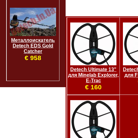
Металлоискатель
Detech EDS Gold
Catcher
€ 958
Detech Ultimate 13"
Detech
для Minelab Explorer,
для F
E-Trac
€ 160