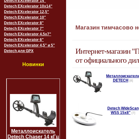
Detech EXcelerator 14"
Detech EXcelerator 10x14"
Detech EXcelerator 12,5"
Detech EXcelerator 10"
Detech EXcelerator 8"
Магазин тимчасово не
Detech EXcelerator 7"
Detech EXcelerator 4.5x7"
Detech EXcelerator 6"
Detech EXcelerator 4,5" и 5"
Интернет-магазин "
Detech для GPX
от официального ди
Новинки
Металлоискател
DETECH
[8]
Detech WideScan
WSS 15х8"
[7]
Металлоискатель
Detech Chaser 14 кГц