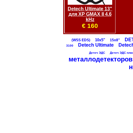
Detech Ultimate 13"
для XP GMAX II 4.6
kHz
€ 160
DE
10х5"
(WSS EDS)
15х8"
Detech Ultimate
Detec
3100
Детеч ЭДС
Детеч ЭДС плюс
металлодетекторов
н